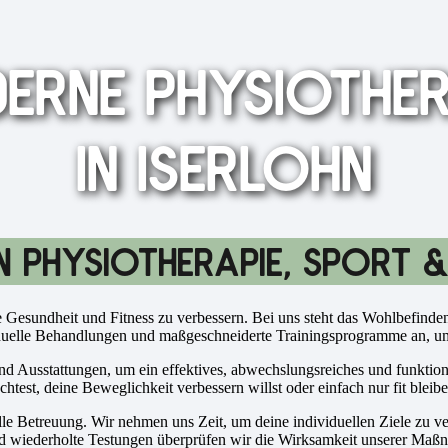
ERNE PHYSIOTHER
IN ISERLOHN
IN PHYSIOTHERAPIE, SPORT &
e Gesundheit und Fitness zu verbessern. Bei uns steht das Wohlbefinden 
iduelle Behandlungen und maßgeschneiderte Trainingsprogramme an, um d
nd Ausstattungen, um ein effektives, abwechslungsreiches und funktione
htest, deine Beweglichkeit verbessern willst oder einfach nur fit bleib
olle Betreuung. Wir nehmen uns Zeit, um deine individuellen Ziele zu
d wiederholte Testungen überprüfen wir die Wirksamkeit unserer Maßn