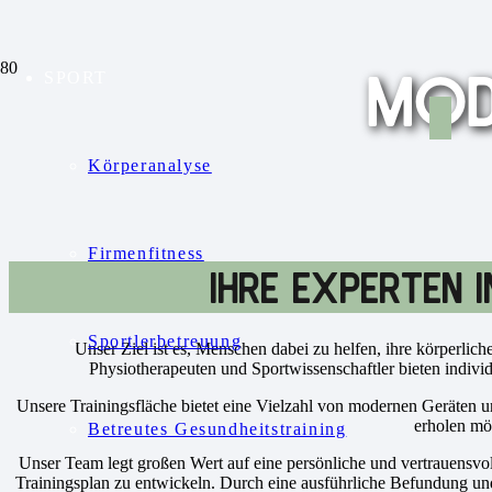
MOD
SPORT
Körperanalyse
Firmenfitness
IHRE EXPERTEN 
Sportlerbetreuung
Unser Ziel ist es, Menschen dabei zu helfen, ihre körperlich
Physiotherapeuten und Sportwissenschaftler bieten indiv
Unsere Trainingsfläche bietet eine Vielzahl von modernen Geräten u
erholen möc
Betreutes Gesundheitstraining
Unser Team legt großen Wert auf eine persönliche und vertrauensv
Trainingsplan zu entwickeln. Durch eine ausführliche Befundung un